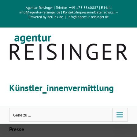
Zum
Agentur Reisinger
| Telefon: +49 173 3860887 | E-Mail:
Inhalt
info@agentur-reisinger.de
|
Kontakt/Impressum
/
Datenschutz
| •
springen
Powered by
berlinx.de
|
info@agentur-reisinger.de
Künstler_innenvermittlung
Gehe zu ...
Presse