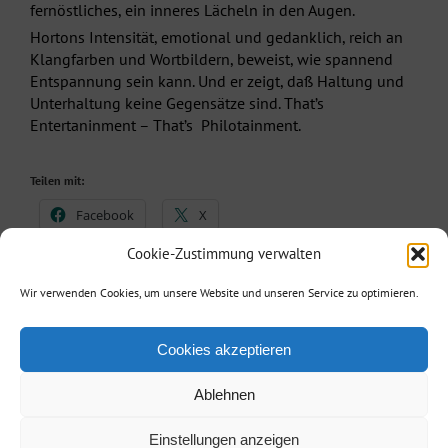
fernöstliches, ein inneres Lächeln in den Augen.
Hortons Intensität, emotional und gedanklich, reich an
Klangfarben und Wortbildern, beweist, wie spannend
Entspannung sein kann. Und er zeigt, daß Haltung und
Unterhaltung keine Gegensätze sind. That’s
Entertaninment – That’s Philotainment.
Teilen mit:
Facebook
X
Cookie-Zustimmung verwalten
Wir verwenden Cookies, um unsere Website und unseren Service zu optimieren.
Cookies akzeptieren
Ablehnen
Agentur Reisinger
| Telefon: +49 173 3860887| E-Mail:
info@agentur-
Einstellungen anzeigen
reisinger.de
|
Kontakt/Impressum
/
Datenschutz
| • Powered by
berlinx.de