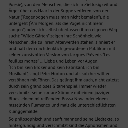
Poesie), von den Menschen, die sich in Ziellosigkeit und
Ärger über das Haar in der Suppe verlieren, von der
Natur (“Regenbogen muss man nicht bemalen”), die
untergeht (“Am Morgen, als die Vögel nicht mehr
sangen”) oder sich selbst überlassen ihren eigenen Weg
sucht: “Wilde Gärten” zeigen ihre Schönheit, wie
Menschen, die zu ihrem Älterwerden stehen, sinniert er
und hält dem nachdenklich gewordenen Publikum mit
seiner kunstvollen Version von Jacques Préverts “Les
feuilles mortes” … Liebe und Leben vor Augen.
“Ich bin kein Broker und kein Fabrikant, ich bin
Musikant”, singt Peter Horton und als solcher will er
versöhnen mit Tönen. Das gelingt ihm auch, nicht zuletzt
durch sein grandioses Gitarrenspiel. Immer wieder
verschmilzt seine sonore Stimme mit einem jazzigen
Blues, einem mitreißenden Bossa Nova oder einem
rasselnden Flamenco und malt die unterschiedlichsten
Klanggemälde.
So philosophisch und sanft mahnend seine Liedtexte, so
hintergründig und verschmitzt sind die Aphorismen und