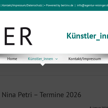
e
|
Kontakt/Impressum
/
Datenschutz
| • Powered by
berlinx.de
|
info@agentur-reisinger.d
Künstler_i
Home
Künstler_innen
Kontakt/Impressum
Nina Petri – Termine 2026
8. Januar 202