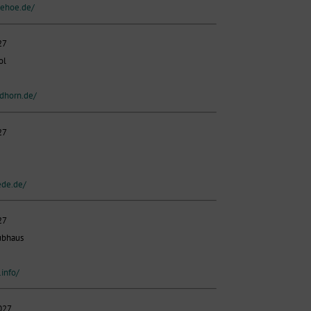
zehoe.de/
27
ol
rdhorn.de/
27
ede.de/
27
ubhaus
info/
027