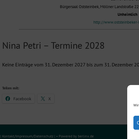
Bürgersaal Oststeinbek, Möllner Landstraße 22
Unheimlich
http://www.oststeinbeker-k
Nina Petri – Termine 2028
Keine Einträge vom 31. Dezember 2027 bis zum 31. Dezember 2
Teilen mit:
Facebook
X
Wir
e
|
Kontakt/Impressum
/
Datenschutz
| • Powered by
berlinx.de