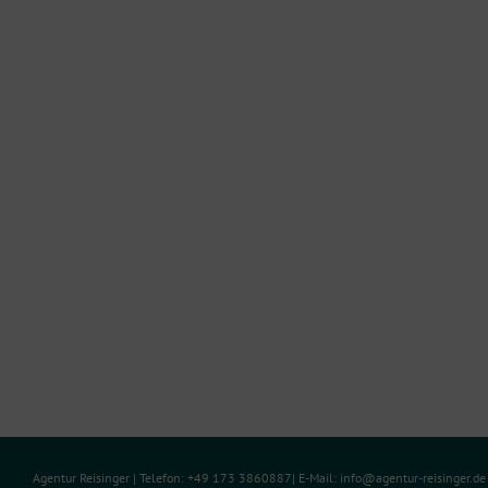
Agentur Reisinger
| Telefon: +49 173 3860887| E-Mail:
info@agentur-reisinger.d