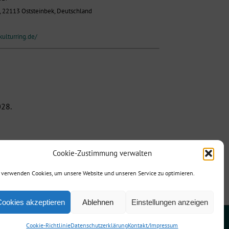
, 22113 Oststeinbek, Deutschland
ulturring.de/
028.
Cookie-Zustimmung verwalten
 verwenden Cookies, um unsere Website und unseren Service zu optimieren.
Cookies akzeptieren
Ablehnen
Einstellungen anzeigen
Facebook
X
Instagram
Pinte
Cookie-Richtlinie
Datenschutzerklärung
Kontakt/Impressum