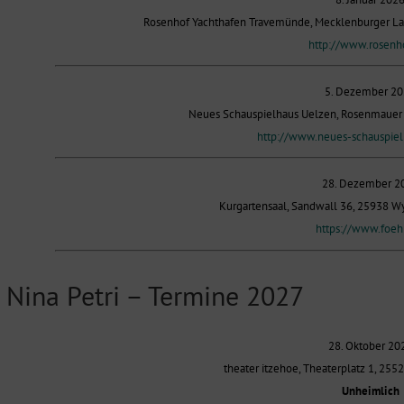
Rosenhof Yachthafen Travemünde, Mecklenburger La
http://www.rosenh
5. Dezember 2
Neues Schauspielhaus Uelzen, Rosenmauer 
http://www.neues-schauspiel
28. Dezember 2
Kurgartensaal, Sandwall 36, 25938 Wy
https://www.foeh
Nina Petri – Termine 2027
28. Oktober 20
theater itzehoe, Theaterplatz 1, 255
Unheimlich