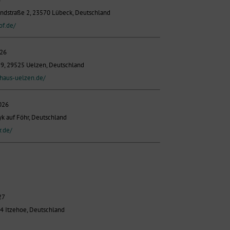
ndstraße 2, 23570 Lübeck, Deutschland
of.de/
026
9, 29525 Uelzen, Deutschland
haus-uelzen.de/
026
k auf Föhr, Deutschland
r.de/
27
24 Itzehoe, Deutschland