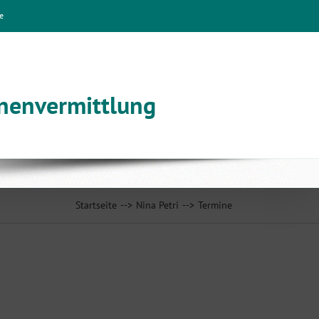
e
nnenvermittlung
Startseite
Nina Petri
Termine
6