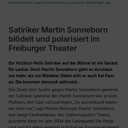
Brandmauer
,
frau
,
Jugend
,
Kretschmann
,
Land
,
politik
,
Sindelfingen
,
spd
Satiriker Martin Sonneborn
blödelt und polarisiert im
Freiburger Theater
Ein Vollblut-Polit-Satiriker auf der Bühne ist ein Garant
für Lacher. Doch Martin Sonneborn geht es durchaus
um mehr, als um Blödelei. Dabei eckt er auch bei Fans
an. Die kommen dennoch zahlreich.
Das Duell Jens Spahn gegen Martin Sonneborn gewinnt
der Satiriker spielend. Bei Martin Sonneborn war es kein
Problem, den Saal vollzukriegen. „So ausverkauft waren
wir noch nie“, sagt Müller-Reisinger. Martin Sonneborn
war lange Chefredakteur des Satiremagazins Titanic,
gründete dann im Jahr 2004 die Satirepartei Die Partei
und zog für diese zweimal in Folge ins Europaparlament