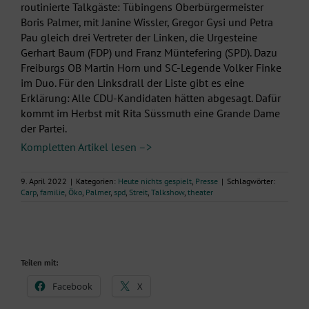
routinierte Talkgäste: Tübingens Oberbürgermeister
Boris Palmer, mit Janine Wissler, Gregor Gysi und Petra
Pau gleich drei Vertreter der Linken, die Urgesteine
Gerhart Baum (FDP) und Franz Müntefering (SPD). Dazu
Freiburgs OB Martin Horn und SC-Legende Volker Finke
im Duo. Für den Linksdrall der Liste gibt es eine
Erklärung: Alle CDU-Kandidaten hätten abgesagt. Dafür
kommt im Herbst mit Rita Süssmuth eine Grande Dame
der Partei.
Kompletten Artikel lesen –>
9. April 2022
|
Kategorien:
Heute nichts gespielt
,
Presse
|
Schlagwörter:
Carp
,
familie
,
Öko
,
Palmer
,
spd
,
Streit
,
Talkshow
,
theater
Teilen mit:
Facebook
X