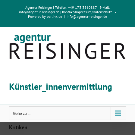
Zum
Agentur Reisinger
| Telefon: +49 173 3860887 | E-Mail:
Inhalt
info@agentur-reisinger.de
|
Kontakt/Impressum
/
Datenschutz
| •
springen
Powered by
berlinx.de
|
info@agentur-reisinger.de
Künstler_innenvermittlung
Gehe zu ...
Kritiken