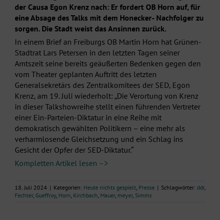
der Causa Egon Krenz nach: Er fordert OB Horn auf, für
eine Absage des Talks mit dem Honecker- Nachfolger zu
sorgen. Die Stadt weist das Ansinnen zurück.
In einem Brief an Freiburgs OB Martin Horn hat Grünen-
Stadtrat Lars Petersen in den letzten Tagen seiner
Amtszeit seine bereits geäußerten Bedenken gegen den
vom Theater geplanten Auftritt des letzten
Generalsekretärs des Zentralkomitees der SED, Egon
Krenz, am 19. Juli wiederholt: „Die Verortung von Krenz
in dieser Talkshowreihe stellt einen führenden Vertreter
einer Ein-Parteien-Diktatur in eine Reihe mit
demokratisch gewählten Politikern – eine mehr als
verharmlosende Gleichsetzung und ein Schlag ins
Gesicht der Opfer der SED-Diktatur.“
Kompletten Artikel lesen –>
18. Juli 2024
|
Kategorien:
Heute nichts gespielt
,
Presse
|
Schlagwörter:
ddr
,
Fechter
,
Gueffroy
,
Horn
,
Kirchbach
,
Mauer
,
meyer
,
Simms