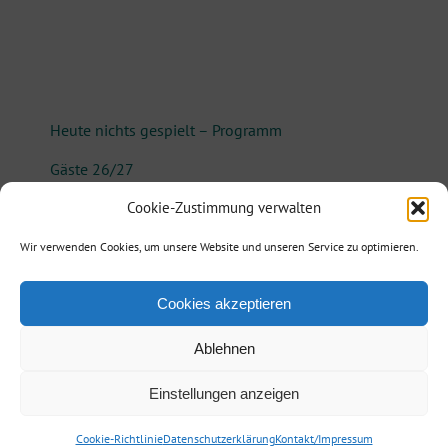
Heute nichts gespielt – Programm
Gäste 26/27
Kritiken
Cookie-Zustimmung verwalten
Termine
Wir verwenden Cookies, um unsere Website und unseren Service zu optimieren.
Cookies akzeptieren
Ablehnen
Agentur Reisinger
| Telefon: +49 173 3860887| E-Mail:
info@agentur-
Einstellungen anzeigen
reisinger.de
|
Kontakt/Impressum
/
Datenschutz
| • Powered by
berlinx.de
Facebook
X
Instagram
Pinterest
Cookie-Richtlinie
Datenschutzerklärung
Kontakt/Impressum