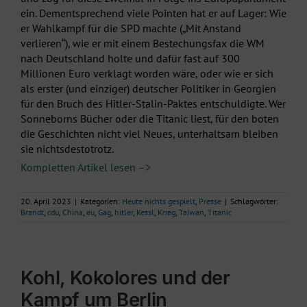
ein. Dementsprechend viele Pointen hat er auf Lager: Wie
er Wahlkampf für die SPD machte („Mit Anstand
verlieren“), wie er mit einem Bestechungsfax die WM
nach Deutschland holte und dafür fast auf 300
Millionen Euro verklagt worden wäre, oder wie er sich
als erster (und einziger) deutscher Politiker in Georgien
für den Bruch des Hitler-Stalin-Paktes entschuldigte. Wer
Sonneborns Bücher oder die Titanic liest, für den boten
die Geschichten nicht viel Neues, unterhaltsam bleiben
sie nichtsdestotrotz.
Kompletten Artikel lesen –>
20. April 2023
|
Kategorien:
Heute nichts gespielt
,
Presse
|
Schlagwörter:
Brandt
,
cdu
,
China
,
eu
,
Gag
,
hitler
,
Kessl
,
Krieg
,
Taiwan
,
Titanic
Kohl, Kokolores und der
Kampf um Berlin