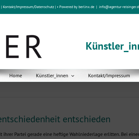
e
|
Kontakt/Impressum
/
Datenschutz
| • Powered by
berlinx.de
|
info@agentur-reisinger.d
Künstler_i
Home
Künstler_innen
Kontakt/Impressum
nentschiedenheit entschieden
t ihrer Partei gerade eine heftige Wahlniederlage erlitten. Bei eine