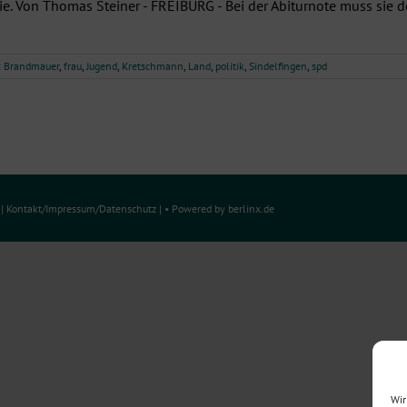
aphie. Von Thomas Steiner - FREIBURG - Bei der Abiturnote muss sie
:
Brandmauer
,
frau
,
Jugend
,
Kretschmann
,
Land
,
politik
,
Sindelfingen
,
spd
e
|
Kontakt/Impressum
/
Datenschutz
| • Powered by
berlinx.de
Wir