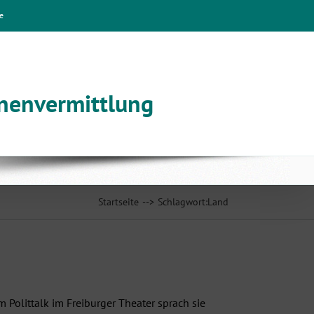
e
nnenvermittlung
Startseite
Schlagwort:
Land
m Polittalk im Freiburger Theater sprach sie