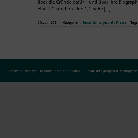
über die Gründe dafür – und über ihre Biogr
eine 1,0 sondern eine 1,1 habe [...]
20. Juni 2024
|
Kategorien:
Heute nichts gespielt
,
Presse
|
Tags
Agentur Reisinger
| Telefon: +49 173 3860887| E-Mail:
info@agentur-reisinger.d