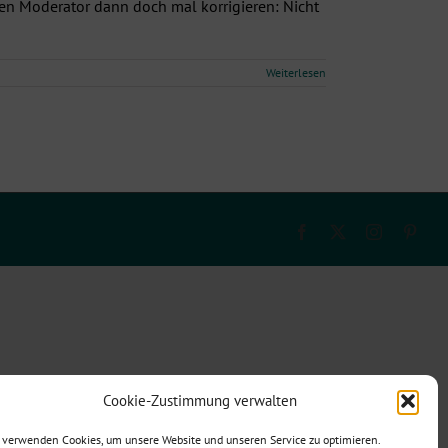
 den Moderator dann doch mal korrigieren: Nicht
Weiterlesen
Facebook
X
Instagram
Pinte
Cookie-Zustimmung verwalten
 verwenden Cookies, um unsere Website und unseren Service zu optimieren.