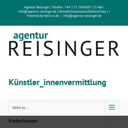
Zum
Agentur Reisinger
| Telefon: +49 173 3860887 | E-Mail:
Inhalt
info@agentur-reisinger.de
|
Kontakt/Impressum
/
Datenschutz
| •
springen
Powered by
berlinx.de
|
info@agentur-reisinger.de
Künstler_innenvermittlung
Gehe zu ...
Kretschmann