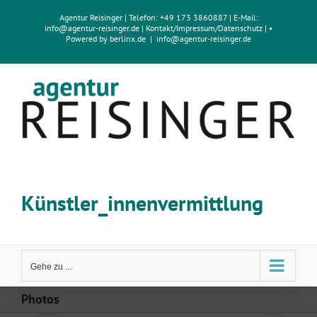
Zum
Agentur Reisinger
| Telefon: +49 173 3860887 | E-Mail:
Inhalt
info@agentur-reisinger.de
|
Kontakt/Impressum
/
Datenschutz
| •
springen
Powered by
berlinx.de
|
info@agentur-reisinger.de
Künstler_innenvermittlung
Gehe zu ...
Photos