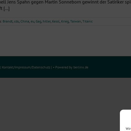
ell Jens Spahn gegen Martin Sonneborn gewinnt der Satiriker spi
[...]
s:
Brandt
,
cdu
,
China
,
eu
,
Gag
,
hitler
,
Kessl
,
Krieg
,
Taiwan
,
Titanic
e
|
Kontakt/Impressum
/
Datenschutz
| • Powered by
berlinx.de
Wir