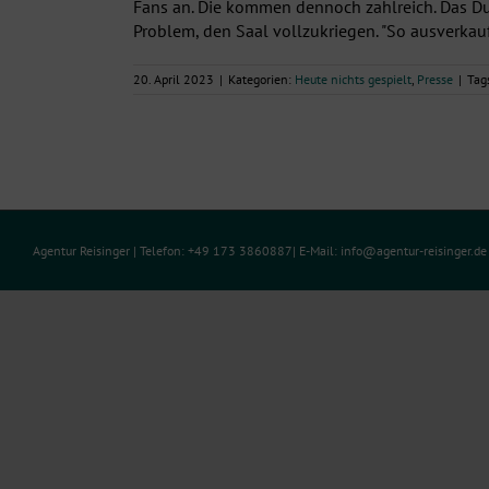
Fans an. Die kommen dennoch zahlreich. Das Du
Problem, den Saal vollzukriegen. "So ausverkauft 
20. April 2023
|
Kategorien:
Heute nichts gespielt
,
Presse
|
Tag
Agentur Reisinger
| Telefon: +49 173 3860887| E-Mail:
info@agentur-reisinger.d