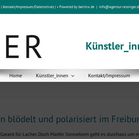
e
|
Kontakt/Impressum
/
Datenschutz
| • Powered by
berlinx.de
|
info@agentur-reisinger.d
Künstler_i
Home
Künstler_innen
Kontakt/Impressum
n blödelt und polarisiert im Freibu
ein Garant für Lacher. Doch Martin Sonneborn geht es durchaus um m