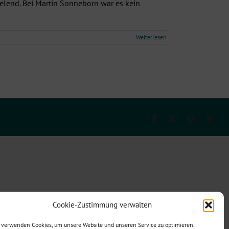
elend. Bei Martin Sonneborn war es kein
Weiterlesen
Facebook
X
Instagram
Pinte
Cookie-Zustimmung verwalten
 verwenden Cookies, um unsere Website und unseren Service zu optimieren.