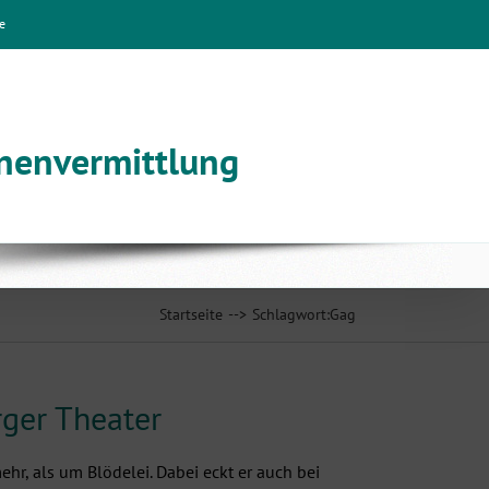
e
nnenvermittlung
Startseite
Schlagwort:
Gag
rger Theater
ehr, als um Blödelei. Dabei eckt er auch bei