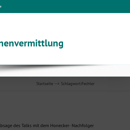
e
nnenvermittlung
Startseite
Schlagwort:
Fechter
ne Absage des Talks mit dem Honecker- Nachfolger