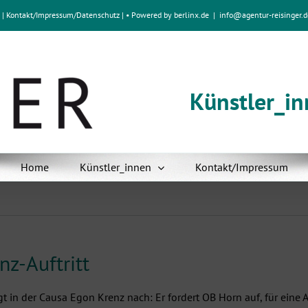
e
|
Kontakt/Impressum
/
Datenschutz
| • Powered by
berlinx.de
|
info@agentur-reisinger.d
Künstler_i
Home
Künstler_innen
Kontakt/Impressum
z-Auftritt
egt in der Causa Egon Krenz nach: Er fordert OB Horn auf, für ei