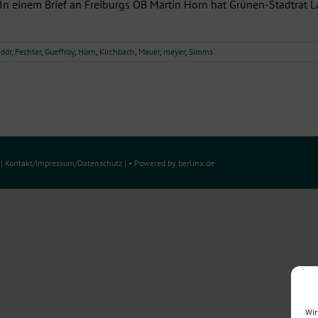
 In einem Brief an Freiburgs OB Martin Horn hat Grünen-Stadtrat L
:
ddr
,
Fechter
,
Gueffroy
,
Horn
,
Kirchbach
,
Mauer
,
meyer
,
Simms
e
|
Kontakt/Impressum
/
Datenschutz
| • Powered by
berlinx.de
Wir