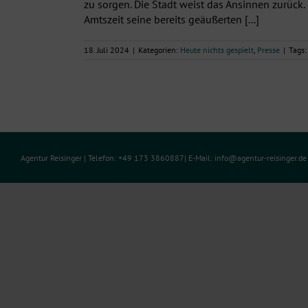
zu sorgen. Die Stadt weist das Ansinnen zurück.
Amtszeit seine bereits geäußerten [...]
18. Juli 2024
|
Kategorien:
Heute nichts gespielt
,
Presse
|
Tags
Agentur Reisinger
| Telefon: +49 173 3860887| E-Mail:
info@agentur-reisinger.d