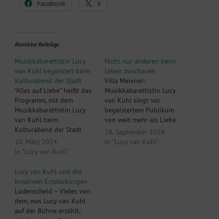
Facebook
X
Ähnliche Beiträge
Musikkabarettistin Lucy
Nicht nur anderen beim
van Kuhl begeistert beim
Leben zuschauen
Kulturabend der Stadt
Villa Meixner:
"Alles auf Liebe" heißt das
Musikkabarettistin Lucy
Programm, mit dem
van Kuhl singt vor
Musikkabarettistin Lucy
begeistertem Publikum
van Kuhl beim
von weit mehr als Liebe
Kulturabend der Stadt
auf dem zweiten Blick
28. September 2024
Hünfeld in der Stadthalle
Brühl. „Auf den zweiten
10. März 2024
In "Lucy van Kuhl"
Kolpinghaus begeisterte.
Blick“ heißt das
In "Lucy van Kuhl"
Zum zweiten Mal war die
Bühnenprojekt, mit dem
Pianistin und Sängerin in
die Berliner
Lucy van Kuhl und die
Hünfeld zu Gast. Dieses
Klavierkabarettistin und
kreativen Entdeckungen
Mal hatte sie mit der Es-
Liedermacherin Lucy van
Lüdenscheid – Vieles von
Chord-Band großartige
Kuhl in der Villa Meixner
dem, was Lucy van Kuhl
musikalische Begleitung
in Brühl aufgetreten ist.
auf der Bühne erzählt,
dabei. Denn Liebe alleine
Auf den ersten Blick ist…