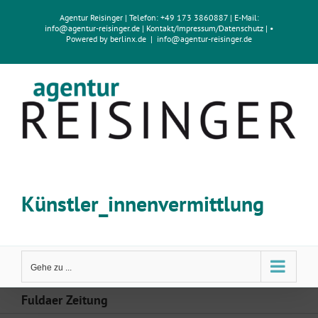
Zum
Agentur Reisinger
| Telefon: +49 173 3860887 | E-Mail:
Inhalt
info@agentur-reisinger.de
|
Kontakt/Impressum
/
Datenschutz
| •
springen
Powered by
berlinx.de
|
info@agentur-reisinger.de
Künstler_innenvermittlung
Gehe zu ...
Fuldaer Zeitung