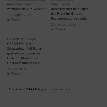
etwa "Goethe erst
Schwungvoll
verständlich wird, wenn er
durchschreitet Ralf Bauer
gespielt wird". Man müsste
das Foyer im Haus der
11. August 2014
hinzufügen: wenn er so
Begegnung, sehnsüchtig
In "Presse"
gut gespielt wird wie von
erwartet vor allem von
25. Februar 2015
Ralf Bauer.“
den Damen. Auf dem Weg
In "Presse"
zur Bühne rezitiert er
einen leicht
Die Welt steht kopf
abgewandelten Prolog des
OBERPLEIS · Der
Faust „Auf dem Theater“,
Schauspieler Ralf Bauer
der das Verhältnis von
gastierte mit „Bauer in
Dichtung und Publikum
Love“ im Alten Zoll in
thematisiert, und reimt es
Oberpleis und bewies
spontan um auf…
dabei akrobatisches
25. Juli 2016
Geschick: Er zitierte
In "Presse"
Hermann Hesse im
Kopfstand. Auch sonst bot
Bauer einen kurzweiligen
11. September 2014
|
Kategorien:
Presse
,
Ralf Bauer
Auftritt. Von Roswitha
Oschmann - Verliebte sind
manchmal ziemlich
durchgedreht. Die Welt