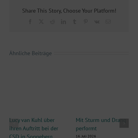
steht kopf. Was also lag…
Share This Story, Choose Your Platform!
Facebook
X
Reddit
LinkedIn
Tumblr
Pinterest
Vk
E-
Mail
Ähnliche Beiträge
Lucy van Kuhl über
Mit Sturm und Drang
ihren Auftritt bei der
performt
CSD in Sonneberg
16. Juli 2026