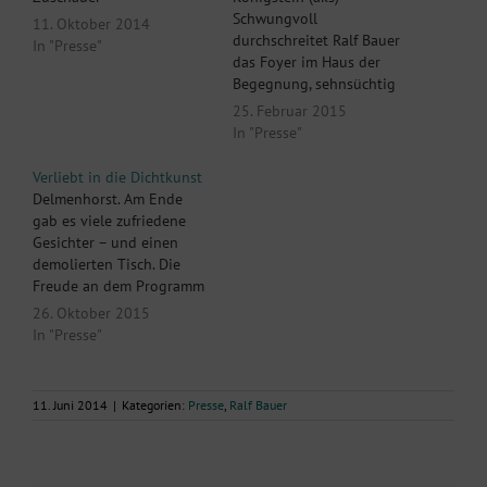
Schwungvoll
11. Oktober 2014
durchschreitet Ralf Bauer
In "Presse"
das Foyer im Haus der
Begegnung, sehnsüchtig
erwartet vor allem von
25. Februar 2015
den Damen. Auf dem Weg
In "Presse"
zur Bühne rezitiert er
einen leicht
Verliebt in die Dichtkunst
abgewandelten Prolog des
Delmenhorst. Am Ende
Faust „Auf dem Theater“,
gab es viele zufriedene
der das Verhältnis von
Gesichter – und einen
Dichtung und Publikum
demolierten Tisch. Die
thematisiert, und reimt es
Freude an dem Programm
spontan um auf…
„Bauer in Love“ war Ralf
26. Oktober 2015
Bauer und dessen
In "Presse"
Bühnenpartner Pat Fritz
am Freitagabend in der
Markthalle anzumerken.
11. Juni 2014
|
Kategorien:
Presse
,
Ralf Bauer
Am Ende gab es viele
zufriedene Gesichter – und
einen demolierten Tisch.
Die Freude an…