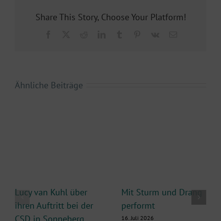
Share This Story, Choose Your Platform!
Facebook
X
Reddit
LinkedIn
Tumblr
Pinterest
Vk
E-
Mail
Ähnliche Beiträge
Lucy van Kuhl über
Mit Sturm und Drang
ihren Auftritt bei der
performt
CSD in Sonneberg
16. Juli 2026