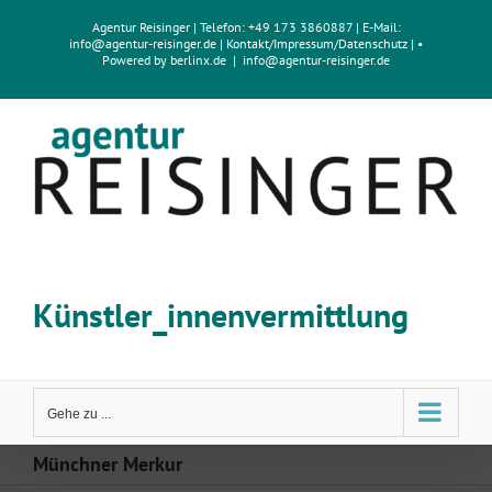
Zum
Agentur Reisinger
| Telefon: +49 173 3860887 | E-Mail:
Inhalt
info@agentur-reisinger.de
|
Kontakt/Impressum
/
Datenschutz
| •
springen
Powered by
berlinx.de
|
info@agentur-reisinger.de
Künstler_innenvermittlung
Gehe zu ...
Münchner Merkur