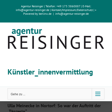
Zum
Agentur Reisinger
| Telefon: +49 173 3860887 | E-Mail:
Inhalt
info@agentur-reisinger.de
|
Kontakt/Impressum
/
Datenschutz
| •
springen
Powered by
berlinx.de
|
info@agentur-reisinger.de
Künstler_innenvermittlung
Gehe zu ...
Ulla Meinecke in Nortorf: So war der Auftritt der
„Tänzerin“