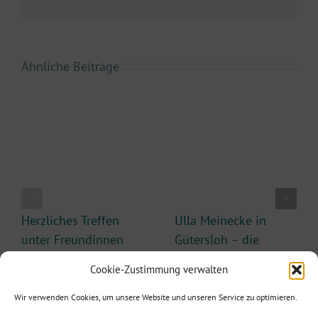
Mail
Ähnliche Beiträge
Herzliches Treffen
Ulla Meinecke in
unter Freundinnen
Gütersloh – die
mit Ulla Meinecke
Kapitänin bleibt an
Cookie-Zustimmung verwalten
Bord
10. März 2026
10. März 2026
Wir verwenden Cookies, um unsere Website und unseren Service zu optimieren.