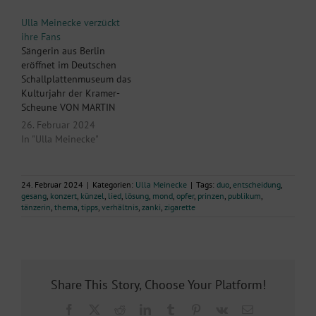
und spielten den am
Nortorf. Gleich mit seinem
meisten gewünschten
Eröffnungskonzert gelang
Ulla Meinecke verzückt
Song ganz zum Schluss.
es ihm, mit Ulla Meinecke
ihre Fans
Gibt es einen würdigeren
eine grandiose Musikerin
Sängerin aus Berlin
Ort als das Deutsche
in die Mittelpunktstadt zu
eröffnet im Deutschen
Schallplattenmuseum in
holen. Ein weiterer
Schallplattenmuseum das
Nortorf, um seine
Höhepunkt an diesem
Kulturjahr der Kramer-
Deutschland-Tournee zu
Abend war,…
Scheune VON MARTIN
beginnen? Diese Frage
GEIST NORTORF. Ulla
26. Februar 2024
stellte sich Ulla…
Meinecke ist ein seltenes
In "Ulla Meinecke"
Phänomen. Sie hat einen
Platz im Ausstellungsteil
des Deutschen
24. Februar 2024
|
Kategorien:
Ulla Meinecke
|
Tags:
duo
,
entscheidung
,
Schallplattenmuseums
gesang
,
konzert
,
künzel
,
lied
,
lösung
,
mond
,
opfer
,
prinzen
,
publikum
,
Nortorf und stand am
tänzerin
,
thema
,
tipps
,
verhältnis
,
zanki
,
zigarette
Freitagabend zugleich auf
dessen Bühne. Fazit ihres
von der Kramer-Scheune
organisierten Konzerts,
das ihr Publikum nicht…
Share This Story, Choose Your Platform!
Facebook
X
Reddit
LinkedIn
Tumblr
Pinterest
Vk
E-