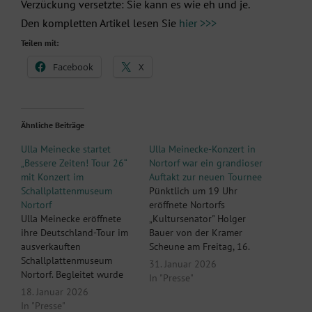
Verzückung versetzte: Sie kann es wie eh und je.
Den kompletten Artikel lesen Sie
hier >>>
Teilen mit:
Facebook
X
Ähnliche Beiträge
Ulla Meinecke startet
Ulla Meinecke-Konzert in
„Bessere Zeiten! Tour 26“
Nortorf war ein grandioser
mit Konzert im
Auftakt zur neuen Tournee
Schallplattenmuseum
Pünktlich um 19 Uhr
Nortorf
eröffnete Nortorfs
Ulla Meinecke eröffnete
„Kultursenator" Holger
ihre Deutschland-Tour im
Bauer von der Kramer
ausverkauften
Scheune am Freitag, 16.
Schallplattenmuseum
Januar, seine diesjährige
31. Januar 2026
Nortorf. Begleitet wurde
Konzertreihe im
In "Presse"
sie von Reinmar Henschke.
Deutschen
18. Januar 2026
Beide wurden gefeiert –
Schallplattenmuseum in
In "Presse"