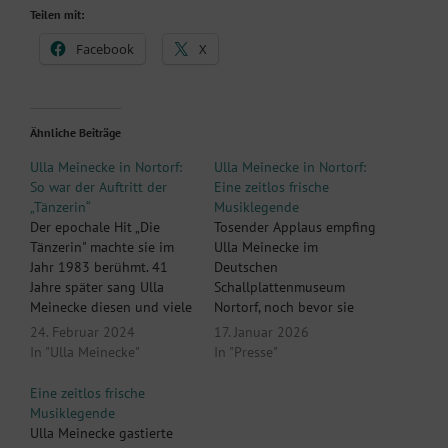
Teilen mit:
Facebook
X
Ähnliche Beiträge
Ulla Meinecke in Nortorf:
Ulla Meinecke in Nortorf:
So war der Auftritt der
Eine zeitlos frische
„Tänzerin“
Musiklegende
Der epochale Hit „Die
Tosender Applaus empfing
Tänzerin" machte sie im
Ulla Meinecke im
Jahr 1983 berühmt. 41
Deutschen
Jahre später sang Ulla
Schallplattenmuseum
Meinecke diesen und viele
Nortorf, noch bevor sie
weitere Songs auf der
den ersten Ton von sich
24. Februar 2024
17. Januar 2026
Bühne des
gegeben hatte.
In "Ulla Meinecke"
In "Presse"
Schallplattenmuseums
Standesgemäß für eine
Nortorf. So war ihr
Musiklegende. Und wie
Eine zeitlos frische
Konzert. Nortorf. Ulla
sich herausstellen sollte,
Musiklegende
Meinecke ist ein seltenes
hochverdient für eine
Ulla Meinecke gastierte
Phänomen. Sie hat einen
Künstlerin, die auch heute