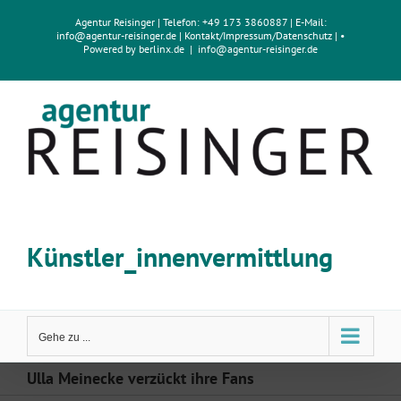
Zum
Agentur Reisinger
| Telefon: +49 173 3860887 | E-Mail:
Inhalt
info@agentur-reisinger.de
|
Kontakt/Impressum
/
Datenschutz
| •
springen
Powered by
berlinx.de
|
info@agentur-reisinger.de
Künstler_innenvermittlung
Gehe zu ...
Ulla Meinecke verzückt ihre Fans