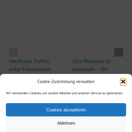
Herzliches Treffen
Ulla Meinecke in
unter Freundinnen
Gütersloh – die
mit Ulla Meinecke
Kapitänin bleibt an
Cookie-Zustimmung verwalten
Bord
10. März 2026
10. März 2026
Wir verwenden Cookies, um unsere Website und unseren Service zu optimieren.
Cookies akzeptieren
Ablehnen
Agentur Reisinger
| Telefon: +49 173 3860887| E-Mail:
info@agentur-