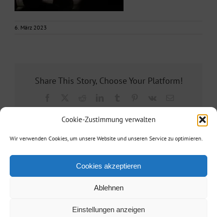
6. März 2023
Share This Story, Choose Your Platform!
Facebook
X
Reddit
LinkedIn
Tumblr
Pinterest
Vk
E-
Mail
Cookie-Zustimmung verwalten
Wir verwenden Cookies, um unsere Website und unseren Service zu optimieren.
Cookies akzeptieren
Ablehnen
Agentur Reisinger
| Telefon: +49 173 3860887| E-Mail:
info@agentur-
Einstellungen anzeigen
reisinger.de
|
Kontakt/Impressum
/
Datenschutz
| • Powered by
berlinx.de