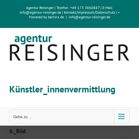
Zum
Agentur Reisinger
| Telefon: +49 173 3860887 | E-Mail:
Inhalt
info@agentur-reisinger.de
|
Kontakt/Impressum
/
Datenschutz
| •
springen
Powered by
berlinx.de
|
info@agentur-reisinger.de
Künstler_innenvermittlung
Gehe zu ...
6._Bild