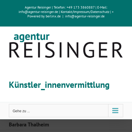
Zum
Agentur Reisinger
| Telefon: +49 173 3860887 | E-Mail:
Inhalt
info@agentur-reisinger.de
|
Kontakt/Impressum
/
Datenschutz
| •
springen
Powered by
berlinx.de
|
info@agentur-reisinger.de
Künstler_innenvermittlung
Gehe zu ...
Barbara Thalheim