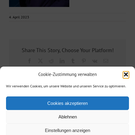
4. April 2023
Share This Story, Choose Your Platform!
Facebook
X
Reddit
LinkedIn
Tumblr
Pinterest
Vk
E-
Mail
Cookie-Zustimmung verwalten
Wir verwenden Cookies, um unsere Website und unseren Service zu optimieren.
Cookies akzeptieren
Ablehnen
Agentur Reisinger
| Telefon: +49 173 3860887| E-Mail:
info@agentur-
Einstellungen anzeigen
reisinger.de
|
Kontakt/Impressum
/
Datenschutz
| • Powered by
berlinx.de