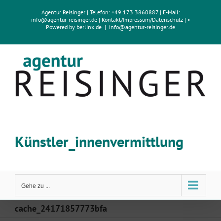
Zum
Agentur Reisinger
| Telefon: +49 173 3860887 | E-Mail:
Inhalt
info@agentur-reisinger.de
|
Kontakt/Impressum
/
Datenschutz
| •
springen
Powered by
berlinx.de
|
info@agentur-reisinger.de
Künstler_innenvermittlung
Gehe zu ...
cache_24171857773bfa