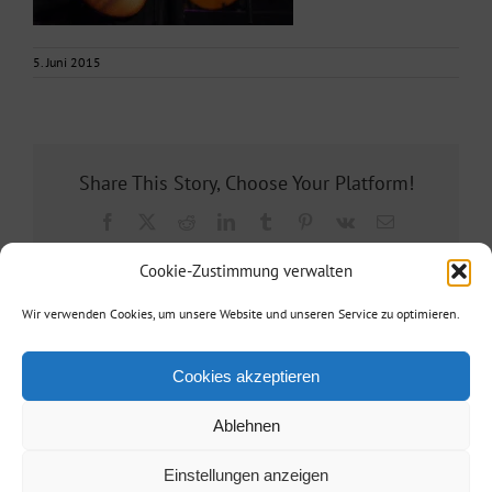
5. Juni 2015
Share This Story, Choose Your Platform!
Facebook
X
Reddit
LinkedIn
Tumblr
Pinterest
Vk
E-
Mail
Cookie-Zustimmung verwalten
Wir verwenden Cookies, um unsere Website und unseren Service zu optimieren.
Cookies akzeptieren
Ablehnen
Agentur Reisinger
| Telefon: +49 173 3860887| E-Mail:
info@agentur-
Einstellungen anzeigen
reisinger.de
|
Kontakt/Impressum
/
Datenschutz
| • Powered by
berlinx.de