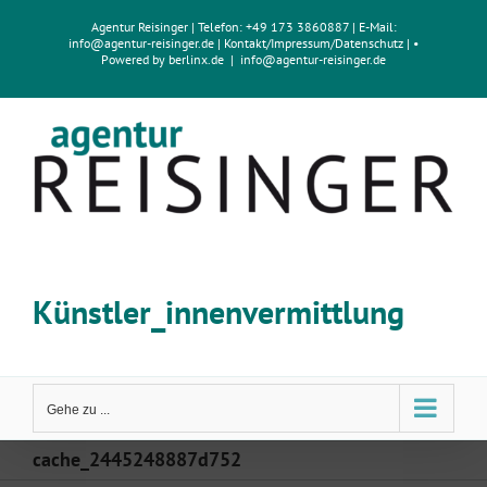
Zum
Agentur Reisinger
| Telefon: +49 173 3860887 | E-Mail:
Inhalt
info@agentur-reisinger.de
|
Kontakt/Impressum
/
Datenschutz
| •
springen
Powered by
berlinx.de
|
info@agentur-reisinger.de
Künstler_innenvermittlung
Gehe zu ...
cache_2445248887d752