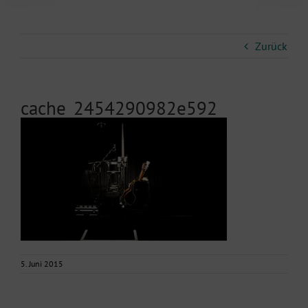
Zurück
cache_2454290982e592
5. Juni 2015