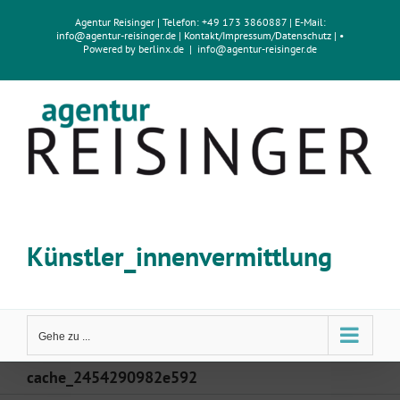
Zum
Agentur Reisinger
| Telefon: +49 173 3860887 | E-Mail:
Inhalt
info@agentur-reisinger.de
|
Kontakt/Impressum
/
Datenschutz
| •
springen
Powered by
berlinx.de
|
info@agentur-reisinger.de
Künstler_innenvermittlung
Gehe zu ...
cache_2454290982e592