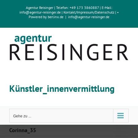
Zum
Agentur Reisinger
| Telefon: +49 173 3860887 | E-Mail:
Inhalt
info@agentur-reisinger.de
|
Kontakt/Impressum
/
Datenschutz
| •
springen
Powered by
berlinx.de
|
info@agentur-reisinger.de
Künstler_innenvermittlung
Gehe zu ...
Corinna_35