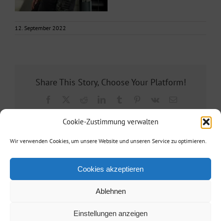
12. September 2022
Share This Story, Choose Your Platform!
Facebook
X
Reddit
LinkedIn
Tumblr
Pinterest
Vk
E-
Mail
Cookie-Zustimmung verwalten
Wir verwenden Cookies, um unsere Website und unseren Service zu optimieren.
Cookies akzeptieren
Ablehnen
Agentur Reisinger
| Telefon: +49 173 3860887| E-Mail:
info@agentur-
Einstellungen anzeigen
reisinger.de
|
Kontakt/Impressum
/
Datenschutz
| • Powered by
berlinx.de