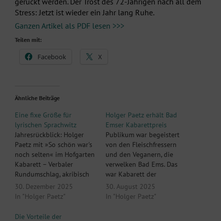
gerückt werden. Der Trost des 72-Jährigen nach all dem
Stress: Jetzt ist wieder ein Jahr lang Ruhe.
Ganzen Artikel als PDF lesen >>>
Teilen mit:
Facebook
X
Ähnliche Beiträge
Eine fixe Größe für
Holger Paetz erhält Bad
lyrischen Sprachwitz
Emser Kabarettpreis
Jahresrückblick: Holger
Publikum war begeistert
Paetz mit »So schön war's
von den Fleischfressern
noch selten« im Hofgarten
und den Veganern, die
Kabarett – Verbaler
verwelken Bad Ems. Das
Rundumschlag, akribisch
war Kabarett der
ausgeteilt Von unserer
Sonderklasse. Ein
30. Dezember 2025
30. August 2025
Mitarbeiterin CHRISTIANE
voluminöses Programm,
In "Holger Paetz"
In "Holger Paetz"
FRANKE ASCHAFFENBURG.
das seine Besucher immer
- Es ist notorisch, fast
wieder herzhaft lachen
Die Vorteile der