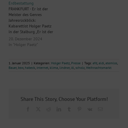
schon zwanghaft, dieses
ließ. „Auch Veganer
Erdbestattung
»Wie war's?« am
verwelken" war der Titel
FRANKFURT - Er ist der
Jahresende, weil der pure
der Vorstellung in der voll
Meister des Genres
Ur-Instinkt darauf drängt,
besetzten Brunnenhalle in
Jahresrückblick:
Chaos zu bändigen,
Ha-cker's Grandhotel in
Kabarettist Holger Paetz
Erfolge zu polieren,
Bad Ems. Die Vorstellung…
in der Stalburg „Er ist der
Pleiten zu kaschieren.…
letzte von zwölf Brüdern, /
20. Dezember 2024
Des Jahres Pforte schließt
In "Holger Paetz"
er zu. / Was du gewonnen
hast an Gütern / Und was
verloren, zähle du!"
1. Januar 2025
|
Kategorien:
Holger Paetz
,
Presse
|
Tags:
afd
,
aldi
,
atemlos
,
Zugegeben, jener Bruder,
Bauer
,
bsw
,
habeck
,
internet
,
klima
,
lindner
,
öl
,
scholz
,
Weihnachtsmarkt
von dem vor gut und…
Share This Story, Choose Your Platform!
Facebook
X
Reddit
LinkedIn
Tumblr
Pinterest
Vk
E-
Mail