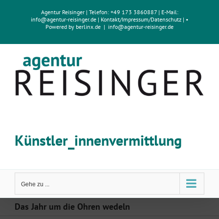
Zum
Agentur Reisinger
| Telefon: +49 173 3860887 | E-Mail:
Inhalt
info@agentur-reisinger.de
|
Kontakt/Impressum
/
Datenschutz
| •
springen
Powered by
berlinx.de
|
info@agentur-reisinger.de
Künstler_innenvermittlung
Gehe zu ...
Das Jahr um die Ohren wedeln