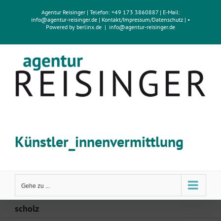
Zum
Agentur Reisinger
| Telefon: +49 173 3860887 | E-Mail:
Inhalt
info@agentur-reisinger.de
|
Kontakt/Impressum
/
Datenschutz
| •
springen
Powered by
berlinx.de
|
info@agentur-reisinger.de
Künstler_innenvermittlung
Gehe zu ...
scholz