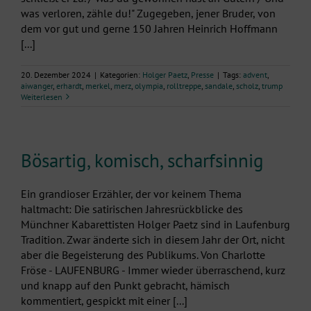
was verloren, zähle du!" Zugegeben, jener Bruder, von
dem vor gut und gerne 150 Jahren Heinrich Hoffmann
[...]
20. Dezember 2024
|
Kategorien:
Holger Paetz
,
Presse
|
Tags:
advent
,
aiwanger
,
erhardt
,
merkel
,
merz
,
olympia
,
rolltreppe
,
sandale
,
scholz
,
trump
Weiterlesen
Bösartig, komisch, scharfsinnig
Ein grandioser Erzähler, der vor keinem Thema
haltmacht: Die satirischen Jahresrückblicke des
Münchner Kabarettisten Holger Paetz sind in Laufenburg
Tradition. Zwar änderte sich in diesem Jahr der Ort, nicht
aber die Begeisterung des Publikums. Von Charlotte
Fröse - LAUFENBURG - Immer wieder überraschend, kurz
und knapp auf den Punkt gebracht, hämisch
kommentiert, gespickt mit einer [...]