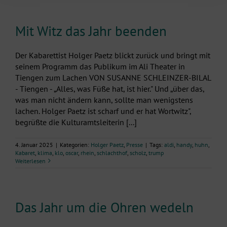
Mit Witz das Jahr beenden
Der Kabarettist Holger Paetz blickt zurück und bringt mit
seinem Programm das Publikum im Ali Theater in
Tiengen zum Lachen VON SUSANNE SCHLEINZER-BILAL
- Tiengen - „Alles, was Füße hat, ist hier." Und „über das,
was man nicht ändern kann, sollte man wenigstens
lachen. Holger Paetz ist scharf und er hat Wortwitz",
begrüßte die Kulturamtsleiterin [...]
4. Januar 2025
|
Kategorien:
Holger Paetz
,
Presse
|
Tags:
aldi
,
handy
,
huhn
,
Kabaret
,
klima
,
klo
,
oscar
,
rhein
,
schlachthof
,
scholz
,
trump
Weiterlesen
Das Jahr um die Ohren wedeln