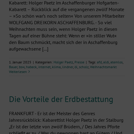
Kabarett: Holger Paetz im Aschaffenburger Hofgarten-
Kabarett – Rückblick auf die vergangenen zwölf Monate
– »So schön war’s noch selten« Von unserem Mitarbeiter
WOLFGANG DREIKORN ASCHAFFENBURG. - So viel
Weihnachten muss sein, wenn Holger Paetz in diesen
Tagen auf einer Bühne steht: Wenn er »in stiller Wut«
den Baum schmückt, macht sich der in Aschaffenburg
aufgewachsene [...]
1. Januar 2025
|
Kategorien:
Holger Paetz
,
Presse
|
Tags:
afd
,
aldi
,
atemlos
,
Bauer
,
bsw
,
habeck
,
internet
,
klima
,
lindner
,
öl
,
scholz
,
Weihnachtsmarkt
Weiterlesen
Die Vorteile der Erdbestattung
FRANKFURT - Er ist der Meister des Genres
Jahresrückblick: Kabarettist Holger Paetz in der Stalburg
„Er ist der letzte von zwölf Brüdern, / Des Jahres Pforte
schließt er zu. / Was du gewonnen hast an Gütern / Und