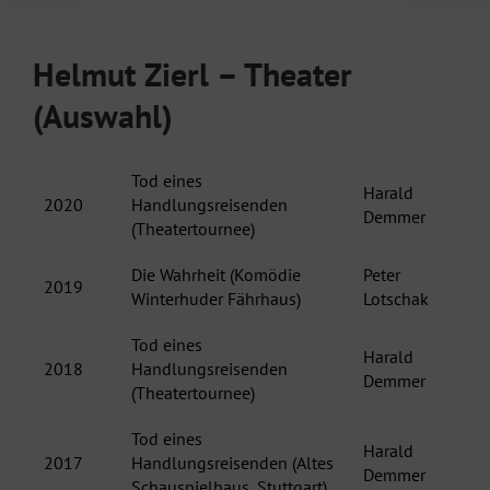
Helmut Zierl – Theater
(Auswahl)
Tod eines
Harald
2020
Handlungsreisenden
Demmer
(Theatertournee)
Die Wahrheit (Komödie
Peter
2019
Winterhuder Fährhaus)
Lotschak
Tod eines
Harald
2018
Handlungsreisenden
Demmer
(Theatertournee)
Tod eines
Harald
2017
Handlungsreisenden (Altes
Demmer
Schauspielhaus, Stuttgart)