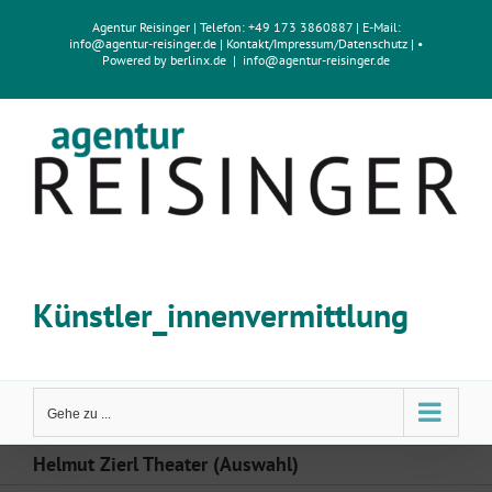
Zum
Agentur Reisinger
| Telefon: +49 173 3860887 | E-Mail:
Inhalt
info@agentur-reisinger.de
|
Kontakt/Impressum
/
Datenschutz
| •
springen
Powered by
berlinx.de
|
info@agentur-reisinger.de
Künstler_innenvermittlung
Gehe zu ...
Helmut Zierl Theater (Auswahl)