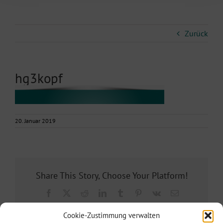
Zurück
hg3kopf
20. Januar 2019
Share This Story, Choose Your Platform!
Facebook
X
Reddit
LinkedIn
Tumblr
Pinterest
Vk
E-
Mail
Cookie-Zustimmung verwalten