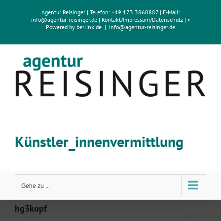
Zum
Agentur Reisinger
| Telefon: +49 173 3860887 | E-Mail:
Inhalt
info@agentur-reisinger.de
|
Kontakt/Impressum
/
Datenschutz
| •
springen
Powered by
berlinx.de
|
info@agentur-reisinger.de
Künstler_innenvermittlung
Gehe zu ...
hg3kopf