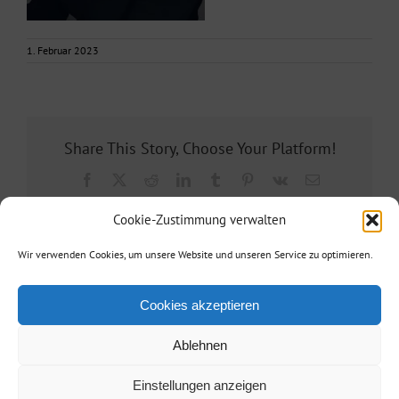
1. Februar 2023
Share This Story, Choose Your Platform!
Facebook
X
Reddit
LinkedIn
Tumblr
Pinterest
Vk
E-
Mail
Cookie-Zustimmung verwalten
Wir verwenden Cookies, um unsere Website und unseren Service zu optimieren.
Cookies akzeptieren
Ablehnen
Agentur Reisinger
| Telefon: +49 173 3860887| E-Mail:
info@agentur-
Einstellungen anzeigen
reisinger.de
|
Kontakt/Impressum
/
Datenschutz
| • Powered by
berlinx.de