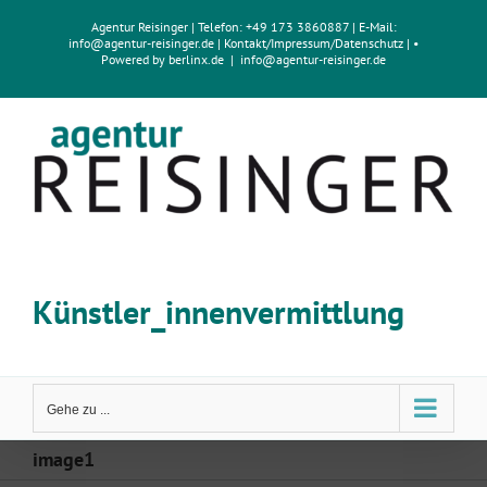
Zum
Agentur Reisinger
| Telefon: +49 173 3860887 | E-Mail:
Inhalt
info@agentur-reisinger.de
|
Kontakt/Impressum
/
Datenschutz
| •
springen
Powered by
berlinx.de
|
info@agentur-reisinger.de
Künstler_innenvermittlung
Gehe zu ...
image1