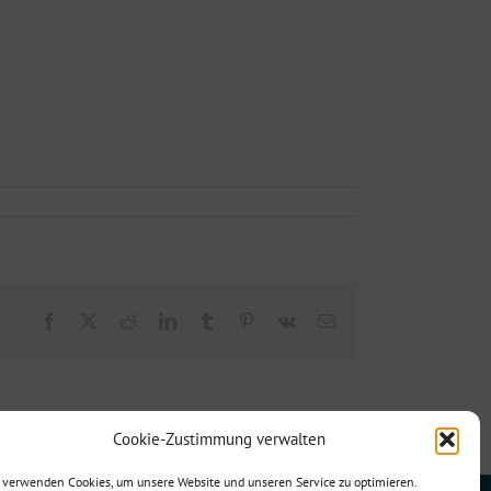
Facebook
X
Reddit
LinkedIn
Tumblr
Pinterest
Vk
E-
Mail
Cookie-Zustimmung verwalten
 verwenden Cookies, um unsere Website und unseren Service zu optimieren.