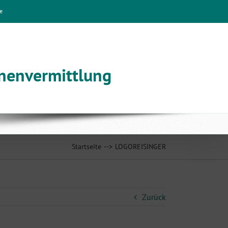
e
nnenvermittlung
Startseite
LOGOREISINGER
Zurück