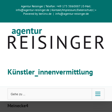
Zum
Agentur Reisinger
| Telefon: +49 173 3860887 | E-Mail:
Inhalt
info@agentur-reisinger.de
|
Kontakt/Impressum
/
Datenschutz
| •
springen
Powered by
berlinx.de
|
info@agentur-reisinger.de
Künstler_innenvermittlung
Gehe zu ...
Meinecke4