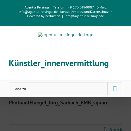
Zum
Agentur Reisinger
| Telefon: +49 173 3860887 | E-Mail:
Inhalt
info@agentur-reisinger.de
|
Kontakt/Impressum
/
Datenschutz
| •
springen
Powered by
berlinx.de
|
info@agentur-reisinger.de
Künstler_innenvermittlung
Gehe zu ...
PhotoaufFluegel_Jörg_Sarbach_6MB_square
Zurück