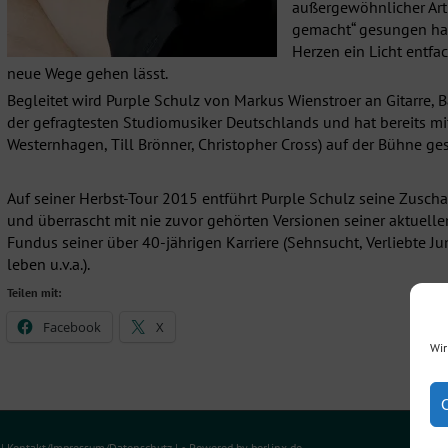
außergewöhnlicher Art
gemacht“ gesungen hat, 
Herzen ein Licht entfa
neue Wege gehen lässt.
Begleitet wird Purple Schulz von Markus Wienstroer an Gitarre, Ba
der gefragtesten Studiomusiker Deutschlands und hat bereits mit
Westernhagen, Till Brönner, Christopher Cross) auf der Bühne ge
Auf seiner Herbst-Tour 2015 entführt Purple Schulz seine Zusch
und überrascht mit nie zuvor gehörten Versionen seiner aktuel
Fundus seiner über 40-jährigen Karriere (Sehnsucht, Verliebte Jun
leben u.v.a.).
Teilen mit:
Facebook
X
Wir
e
|
Kontakt/Impressum
/
Datenschutz
| • Powered by
berlinx.de