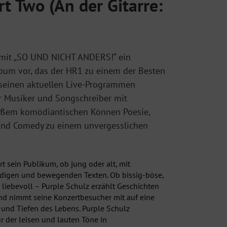
 Two (An der Gitarre:
e mit „SO UND NICHT ANDERS!“ ein
bum vor, das der HR1 zu einem der Besten
n seinen aktuellen Live-Programmen
r Musiker und Songschreiber mit
roßem komödiantischen Können Poesie,
 und Comedy zu einem unvergesslichen
t sein Publikum, ob jung oder alt, mit
ndigen und bewegenden Texten. Ob bissig-böse,
er liebevoll – Purple Schulz erzählt Geschichten
nd nimmt seine Konzertbesucher mit auf eine
 und Tiefen des Lebens. Purple Schulz
ur der leisen und lauten Töne in