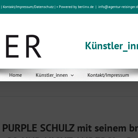
e
|
Kontakt/Impressum
/
Datenschutz
| • Powered by
berlinx.de
|
info@agentur-reisinger.d
Künstler_i
Home
Künstler_innen
Kontakt/Impressum
PURPLE SCHULZ mit seinem b