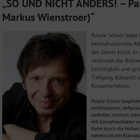
„SO UND NICHT ANDERS! – Part
Markus Wienstroer)“
Purple Schulz legt
beeindruckendes Al
des Jahres kürte. I
verbindet der Kölne
Leichtigkeit und g
Tiefgang, Kabarett
Konzerterlebnis.
Purple Schulz begeister
einfühlsamen, tiefgrü
zartbitter, ironisch od
mit Gänsehautfaktor u
Reise durch die Höhen
beherrscht die Klaviat