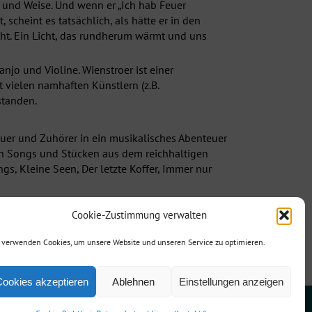
 und Weise. Und wenn er „Ich hab Feuer
scheint es tatsächlich, als hätte er in den
cht. Ein Licht, das rundherum wärmt und uns
njo und Violine. Wienstroer ist einer
 vielen namhaften Künstlern (z.B.
standen.
auer und Zuhörer in ein musikalisches Abenteuer
len Songs und Stücken aus dem reichhaltigen
gs, Kleine Seen, Der letzte Koffer, Immer nur
Cookie-Zustimmung verwalten
 verwenden Cookies, um unsere Website und unseren Service zu optimieren.
Cookies akzeptieren
Ablehnen
Einstellungen anzeigen