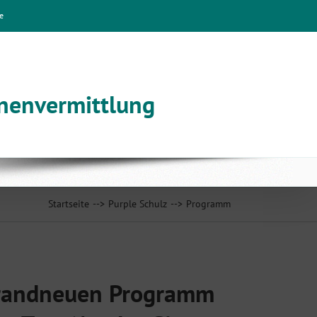
e
nnenvermittlung
Startseite
Purple Schulz
Programm
randneuen Programm