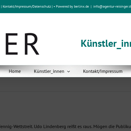
e
|
Kontakt/Impressum
/
Datenschutz
| • Powered by
berlinx.de
|
info@agentur-reisinger.d
Künstler_i
Home
Künstler_innen
Kontakt/Impressum
nnig-Wettstreit. Udo Lindenberg reißt es raus. Mögen die Publik