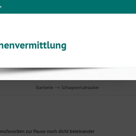
e
nnenvermittlung
Startseite
Schlagwort:
absacker
umsfavoriten zur Pause noch dicht beieinander