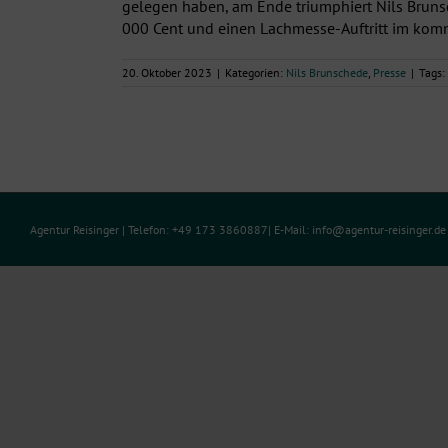
gelegen haben, am Ende triumphiert Nils Bruns
000 Cent und einen Lachmesse-Auftritt im komm
20. Oktober 2023
|
Kategorien:
Nils Brunschede
,
Presse
|
Tags:
Agentur Reisinger
| Telefon: +49 173 3860887| E-Mail:
info@agentur-reisinger.d