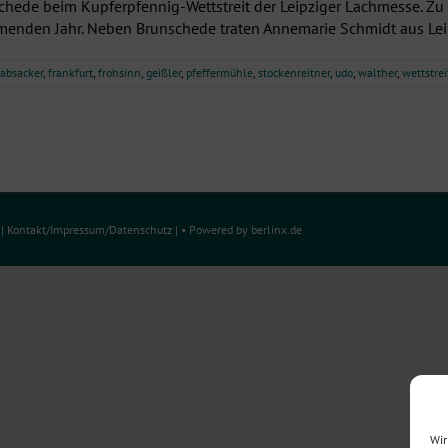
chede beim Kupferpfennig-Wettstreit der Leipziger Lachmesse. Zu
enden Jahr. Neben Brunschede traten Annemarie Schmidt aus Leipz
absacker
,
frankfurt
,
frohsinn
,
geißler
,
pfeffermühle
,
stockenreitner
,
udo
,
walther
,
wettstrei
e
|
Kontakt/Impressum
/
Datenschutz
| • Powered by
berlinx.de
Wir