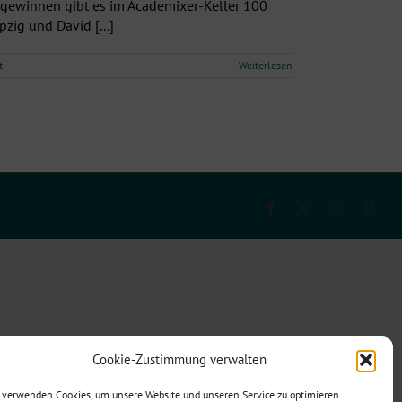
 gewinnen gibt es im Academixer-Keller 100
ig und David [...]
t
Weiterlesen
Facebook
X
Instagram
Pinte
Cookie-Zustimmung verwalten
 verwenden Cookies, um unsere Website und unseren Service zu optimieren.