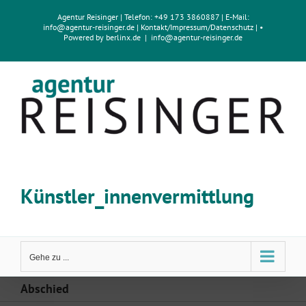
Zum
Agentur Reisinger
| Telefon: +49 173 3860887 | E-Mail:
Inhalt
info@agentur-reisinger.de
|
Kontakt/Impressum
/
Datenschutz
| •
springen
Powered by
berlinx.de
|
info@agentur-reisinger.de
Künstler_innenvermittlung
Gehe zu ...
Abschied