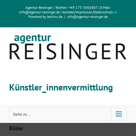
Zum
Agentur Reisinger
| Telefon: +49 173 3860887 | E-Mail:
Inhalt
info@agentur-reisinger.de
|
Kontakt/Impressum
/
Datenschutz
| •
springen
Powered by
berlinx.de
|
info@agentur-reisinger.de
Künstler_innenvermittlung
Gehe zu ...
Bilder