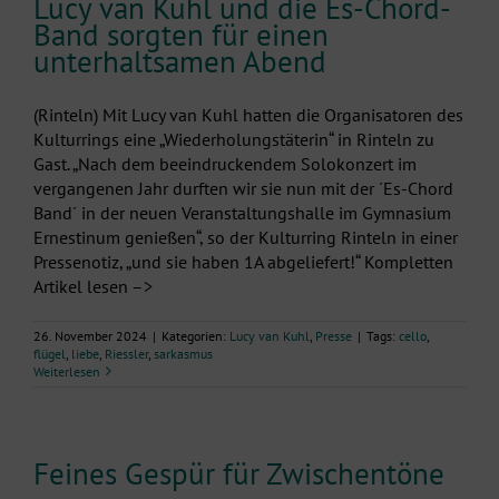
Lucy van Kuhl und die Es-Chord-
Band sorgten für einen
unterhaltsamen Abend
(Rinteln) Mit Lucy van Kuhl hatten die Organisatoren des
Kulturrings eine „Wiederholungstäterin“ in Rinteln zu
Gast. „Nach dem beeindruckendem Solokonzert im
vergangenen Jahr durften wir sie nun mit der ´Es-Chord
Band´ in der neuen Veranstaltungshalle im Gymnasium
Ernestinum genießen“, so der Kulturring Rinteln in einer
Pressenotiz, „und sie haben 1A abgeliefert!“ Kompletten
Artikel lesen –>
26. November 2024
|
Kategorien:
Lucy van Kuhl
,
Presse
|
Tags:
cello
,
flügel
,
liebe
,
Riessler
,
sarkasmus
Weiterlesen
Feines Gespür für Zwischentöne