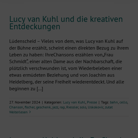
Lucy van Kuhl und die kreativen
Entdeckungen
Lüdenscheid – Vieles von dem, was Lucy van Kuhl auf
der Bühne erzählt, scheint einen direkten Bezug zu ihrem
Leben zu haben: IhreChansons erzählen von„Frau
Schmidt“, einer alten Dame aus der Nachbarschaft, die
plötzlich verschwunden ist, vom Wiederbeleben einer
etwas ermüdeten Beziehung und von Joachim aus
Heidelberg, der seine Freiheit wiederentdeckt. Und alle
beginnen zu [...]
27. November 2024
|
Kategorien:
Lucy van Kuhl
,
Presse
|
Tags:
bahn
,
cello
,
Chanson
,
fischer
,
geschenk
,
jazz
,
rap
,
Riessler
,
solo
,
Uskokovic
,
zutat
Weiterlesen