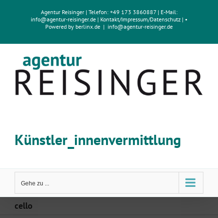
Zum
Agentur Reisinger
| Telefon: +49 173 3860887 | E-Mail:
Inhalt
info@agentur-reisinger.de
|
Kontakt/Impressum
/
Datenschutz
| •
springen
Powered by
berlinx.de
|
info@agentur-reisinger.de
Künstler_innenvermittlung
Gehe zu ...
cello