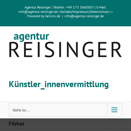
Zum
Agentur Reisinger
| Telefon: +49 173 3860887 | E-Mail:
Inhalt
info@agentur-reisinger.de
|
Kontakt/Impressum
/
Datenschutz
| •
springen
Powered by
berlinx.de
|
info@agentur-reisinger.de
Künstler_innenvermittlung
Gehe zu ...
Filzhut