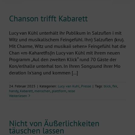
Chanson trifft Kabarett
Lucy van Kühl unterhält ihr Publikum in Salzuflen i mit
Witz und musikalischem Feingefühl. Ihn) Salzuflen (kru).
Mit Charme, Witz und musikaii sehen» Feingefühl hat die
Chan «m-Kaharetfis(in Lucy van Kühl mit ihrem neuen
Programm „Aul den zweiten Klick“ rund 70 Gäste der
Kon/erlhalle unterhal ton. In Ihren Songsund ihrer Mo
deration Ix'sang und kommen [...]
24. Februar 2025
|
Kategorien:
Lucy van Kuhl
,
Presse
|
Tags:
blick
,
fkk
,
handy
,
Kabarett
,
menschen
,
plattform
,
reise
Weiterlesen
Nicht von Äußerlichkeiten
täuschen lassen