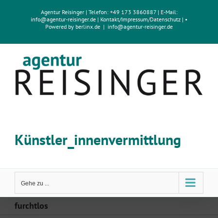
Zum
Agentur Reisinger
| Telefon: +49 173 3860887 | E-Mail:
Inhalt
info@agentur-reisinger.de
|
Kontakt/Impressum
/
Datenschutz
| •
springen
Powered by
berlinx.de
|
info@agentur-reisinger.de
Künstler_innenvermittlung
Gehe zu ...
furchtlos