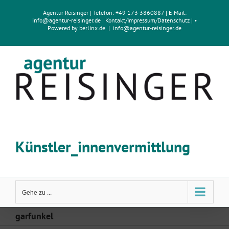
Zum
Agentur Reisinger
| Telefon: +49 173 3860887 | E-Mail:
Inhalt
info@agentur-reisinger.de
|
Kontakt/Impressum
/
Datenschutz
| •
springen
Powered by
berlinx.de
|
info@agentur-reisinger.de
Künstler_innenvermittlung
Gehe zu ...
garfunkel