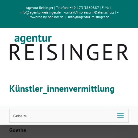
Zum
Agentur Reisinger
| Telefon: +49 173 3860887 | E-Mail:
Inhalt
info@agentur-reisinger.de
|
Kontakt/Impressum
/
Datenschutz
| •
springen
Powered by
berlinx.de
|
info@agentur-reisinger.de
Künstler_innenvermittlung
Gehe zu ...
Goethe