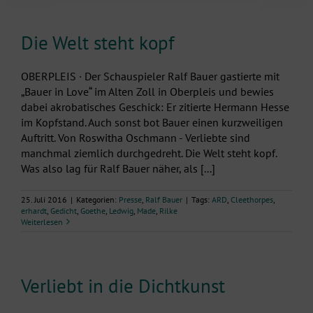
Die Welt steht kopf
OBERPLEIS · Der Schauspieler Ralf Bauer gastierte mit
„Bauer in Love“ im Alten Zoll in Oberpleis und bewies
dabei akrobatisches Geschick: Er zitierte Hermann Hesse
im Kopfstand. Auch sonst bot Bauer einen kurzweiligen
Auftritt. Von Roswitha Oschmann - Verliebte sind
manchmal ziemlich durchgedreht. Die Welt steht kopf.
Was also lag für Ralf Bauer näher, als [...]
25. Juli 2016
|
Kategorien:
Presse
,
Ralf Bauer
|
Tags:
ARD
,
Cleethorpes
,
erhardt
,
Gedicht
,
Goethe
,
Ledwig
,
Made
,
Rilke
Weiterlesen
Verliebt in die Dichtkunst