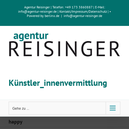
Zum
Agentur Reisinger
| Telefon: +49 173 3860887 | E-Mail:
Inhalt
info@agentur-reisinger.de
|
Kontakt/Impressum
/
Datenschutz
| •
springen
Powered by
berlinx.de
|
info@agentur-reisinger.de
Künstler_innenvermittlung
Gehe zu ...
happy