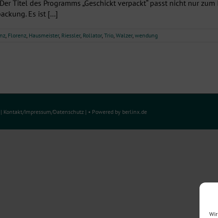
 Der Titel des Programms „Geschickt verpackt“ passt nicht nur zum
ckung. Es ist [...]
nz
,
Florenz
,
Hausmeister
,
Riessler
,
Rollator
,
Trio
,
Walzer
,
wendung
e
|
Kontakt/Impressum
/
Datenschutz
| • Powered by
berlinx.de
Wir