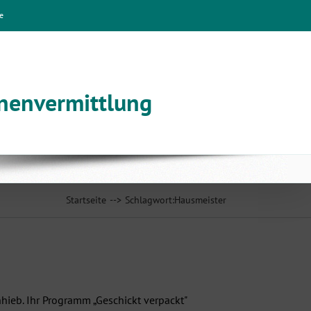
e
nnenvermittlung
Startseite
Schlagwort:
Hausmeister
nhieb. Ihr Programm „Geschickt verpackt"