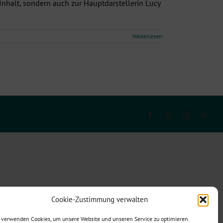
 Inhalt, sondern auch zur Hauptdarstellerin Lucy
Weiterlesen
Facebook
X
Instagram
Pinte
Cookie-Zustimmung verwalten
 verwenden Cookies, um unsere Website und unseren Service zu optimieren.