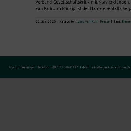
verband Gesellschaftskritik mit Klavierklängen.
van Kuhl. Im Prinzip ist der Name ebenfalls Verpa
21. Juni 2026
|
Kategorien:
Lucy van Kuhl
,
Presse
|
Tags:
Deme
Agentur Reisinger
| Telefon: +49 173 3860887| E-Mail:
info@agentur-reisinger.d