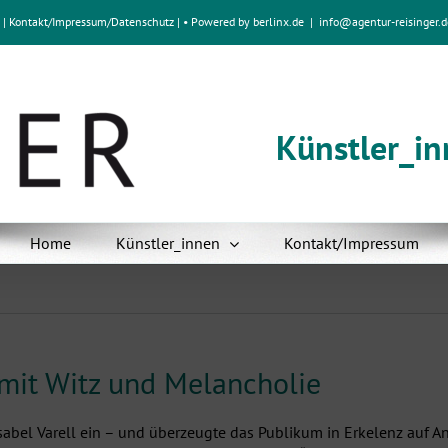
e
|
Kontakt/Impressum
/
Datenschutz
| • Powered by
berlinx.de
|
info@agentur-reisinger.d
Künstler_i
Home
Künstler_innen
Kontakt/Impressum
 mit Witz und Melancholie
 Isabel Varell ein – und überzeugte das Publikum in Erkelenz auf A