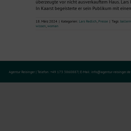
überzeugte vor nicht ausverkauftem Haus. Lars R
In Kaarst begeisterte er sein Publikum mit eine
18. März 2024
|
Kategorien:
Lars Redlich
,
Presse
|
Tags:
baller
wissen
,
woman
Agentur Reisinger
| Telefon: +49 173 3860887| E-Mail:
info@agentur-reisinger.d