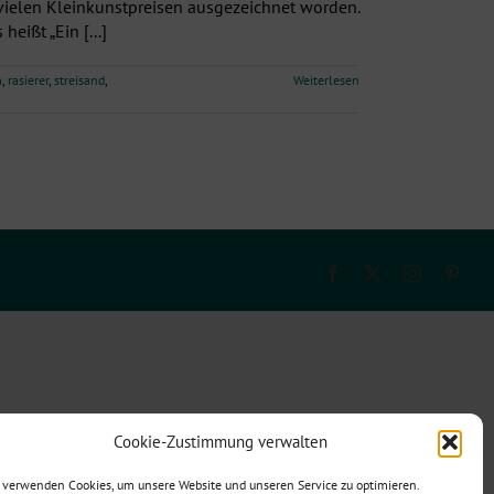
t vielen Kleinkunstpreisen ausgezeichnet worden.
eißt „Ein [...]
m
,
rasierer
,
streisand
,
Weiterlesen
Facebook
X
Instagram
Pinte
Cookie-Zustimmung verwalten
 verwenden Cookies, um unsere Website und unseren Service zu optimieren.