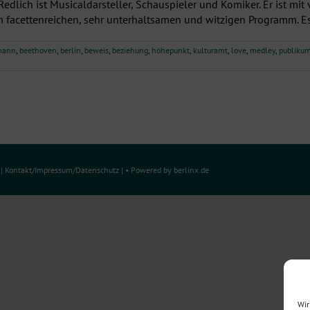
edlich ist Musicaldarsteller, Schauspieler und Komiker. Er ist mi
m facettenreichen, sehr unterhaltsamen und witzigen Programm. Es h
mann
,
beethoven
,
berlin
,
beweis
,
beziehung
,
höhepunkt
,
kulturamt
,
love
,
medley
,
publiku
e
|
Kontakt/Impressum
/
Datenschutz
| • Powered by
berlinx.de
Wir