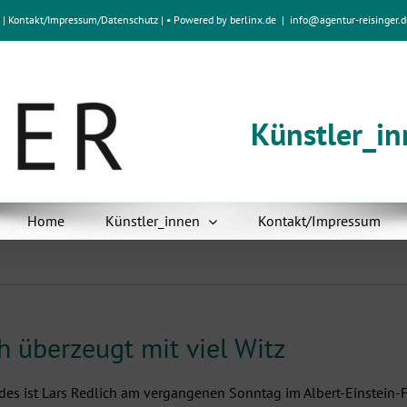
e
|
Kontakt/Impressum
/
Datenschutz
| • Powered by
berlinx.de
|
info@agentur-reisinger.d
Künstler_i
Home
Künstler_innen
Kontakt/Impressum
h überzeugt mit viel Witz
es ist Lars Redlich am vergangenen Sonntag im Albert-Einstein-F