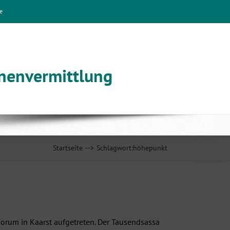
e
nnenvermittlung
Startseite
Schlagwort:
höhepunkt
orum in Kaarst aufgetreten. Der Tausendsassa