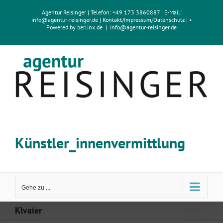
Zum
Agentur Reisinger
| Telefon: +49 173 3860887 | E-Mail:
Inhalt
info@agentur-reisinger.de
|
Kontakt/Impressum
/
Datenschutz
| •
springen
Powered by
berlinx.de
|
info@agentur-reisinger.de
Künstler_innenvermittlung
Gehe zu ...
Klvaier