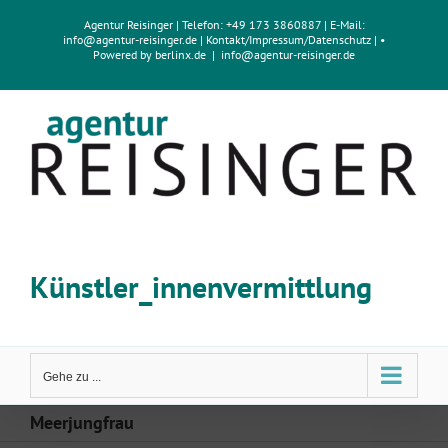
Zum
Agentur Reisinger
| Telefon: +49 173 3860887 | E-Mail:
Inhalt
info@agentur-reisinger.de
|
Kontakt/Impressum
/
Datenschutz
| •
springen
Powered by
berlinx.de
|
info@agentur-reisinger.de
Künstler_innenvermittlung
Gehe zu ...
Meerjungfrau