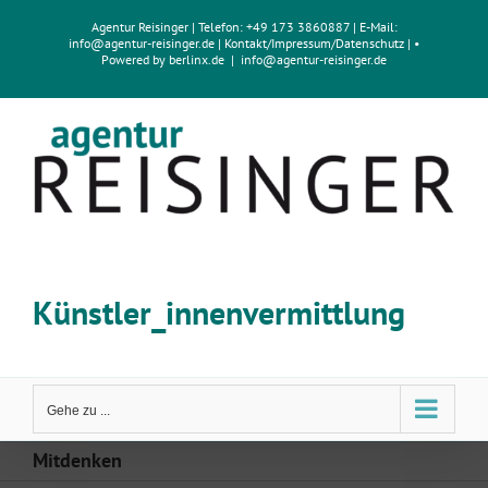
Zum
Agentur Reisinger
| Telefon: +49 173 3860887 | E-Mail:
Inhalt
info@agentur-reisinger.de
|
Kontakt/Impressum
/
Datenschutz
| •
springen
Powered by
berlinx.de
|
info@agentur-reisinger.de
Künstler_innenvermittlung
Gehe zu ...
Mitdenken