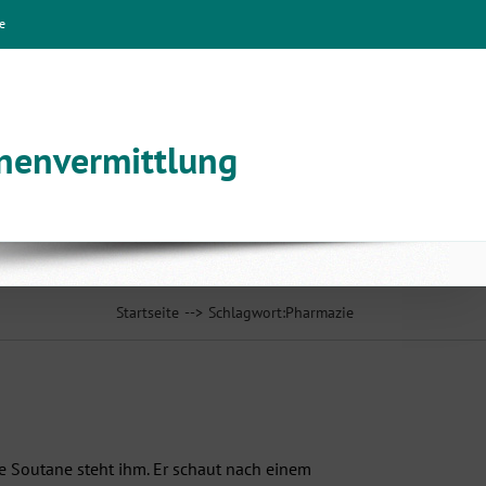
e
nnenvermittlung
Startseite
Schlagwort:
Pharmazie
ie Soutane steht ihm. Er schaut nach einem