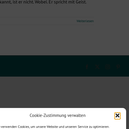
nnt, ist er nicht. Wobei. Er spricht mit Geist.
Weiterlesen
Facebook
X
Instagram
Pinte
Cookie-Zustimmung verwalten
 verwenden Cookies, um unsere Website und unseren Service zu optimieren.