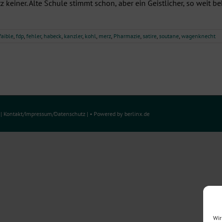
z keiner. Alte Schule stimmt schon, aber ein Geistlicher, so weit beka
faible
,
fdp
,
fehler
,
habeck
,
kanzler
,
kohl
,
merz
,
Pharmazie
,
satire
,
soutane
,
wagenknecht
e
|
Kontakt/Impressum
/
Datenschutz
| • Powered by
berlinx.de
Wir