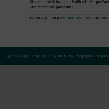
Kleriker alter Schule aus. Freilich ist Holger Paet
Und manchmal packt ihn [...]
10. März 2025
|
Kategorien:
Holger Paetz
,
Presse
|
Tags:
birne
,
Agentur Reisinger
| Telefon: +49 173 3860887| E-Mail:
info@agentur-reisinger.d