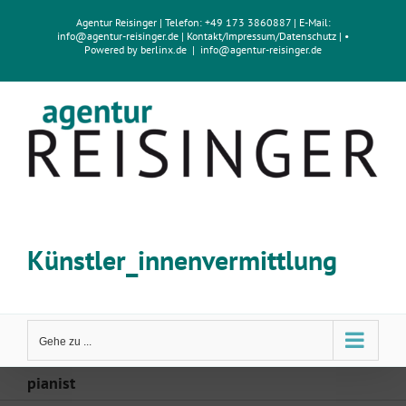
Zum
Agentur Reisinger
| Telefon: +49 173 3860887 | E-Mail:
Inhalt
info@agentur-reisinger.de
|
Kontakt/Impressum
/
Datenschutz
| •
springen
Powered by
berlinx.de
|
info@agentur-reisinger.de
Künstler_innenvermittlung
Gehe zu ...
pianist