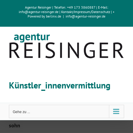
Zum
Agentur Reisinger
| Telefon: +49 173 3860887 | E-Mail:
Inhalt
info@agentur-reisinger.de
|
Kontakt/Impressum
/
Datenschutz
| •
springen
Powered by
berlinx.de
|
info@agentur-reisinger.de
Künstler_innenvermittlung
Gehe zu ...
sohn