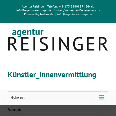
Zum
Agentur Reisinger
| Telefon: +49 173 3860887 | E-Mail:
Inhalt
info@agentur-reisinger.de
|
Kontakt/Impressum
/
Datenschutz
| •
springen
Powered by
berlinx.de
|
info@agentur-reisinger.de
Künstler_innenvermittlung
Gehe zu ...
Vampir