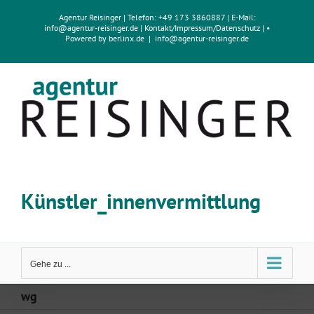
Zum
Agentur Reisinger
| Telefon: +49 173 3860887 | E-Mail:
Inhalt
info@agentur-reisinger.de
|
Kontakt/Impressum
/
Datenschutz
| •
springen
Powered by
berlinx.de
|
info@agentur-reisinger.de
Künstler_innenvermittlung
Gehe zu ...
wg