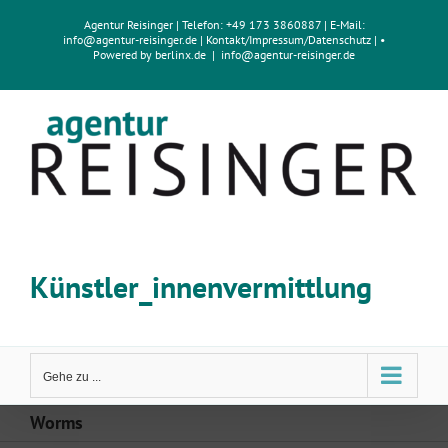
Zum
Agentur Reisinger
| Telefon: +49 173 3860887 | E-Mail:
Inhalt
info@agentur-reisinger.de
|
Kontakt/Impressum
/
Datenschutz
| •
springen
Powered by
berlinx.de
|
info@agentur-reisinger.de
Künstler_innenvermittlung
Gehe zu ...
Worms