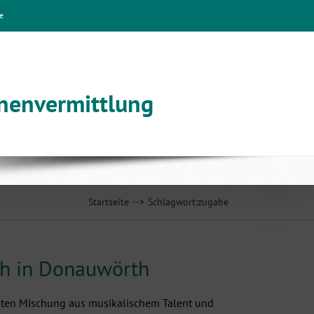
e
nnenvermittlung
Startseite
Schlagwort:
zugabe
ich in Donauwörth
nten Mischung aus musikalischem Talent und