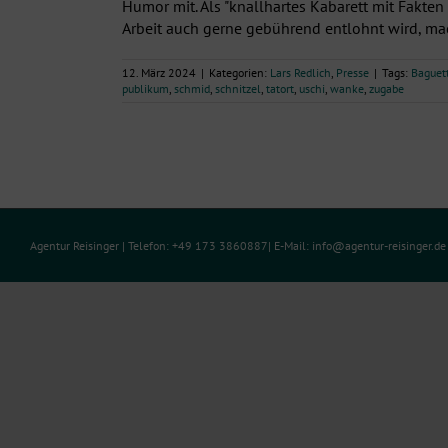
Humor mit. Als "knallhartes Kabarett mit Fakten 
Arbeit auch gerne gebührend entlohnt wird, mach
12. März 2024
|
Kategorien:
Lars Redlich
,
Presse
|
Tags:
Baguet
publikum
,
schmid
,
schnitzel
,
tatort
,
uschi
,
wanke
,
zugabe
Agentur Reisinger
| Telefon: +49 173 3860887| E-Mail:
info@agentur-reisinger.d