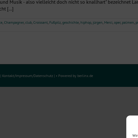
und Musik - also vielleicht doch nicht so knallhart" bezeichnet Lar
t [...]
te
,
Champagner
,
club
,
Croissant
,
Fußpilz
,
geschichte
,
hiphop
,
jürgen
,
Merci
,
oper
,
palmen
,
p
e
|
Kontakt/Impressum
/
Datenschutz
| • Powered by
berlinx.de
Wir