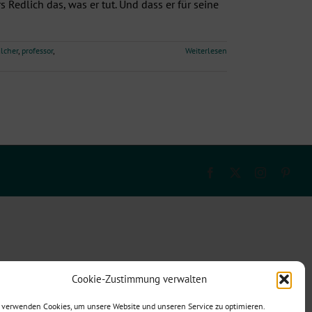
s Redlich das, was er tut. Und dass er für seine
ilcher
,
professor
,
Weiterlesen
Facebook
X
Instagram
Pinte
Cookie-Zustimmung verwalten
 verwenden Cookies, um unsere Website und unseren Service zu optimieren.