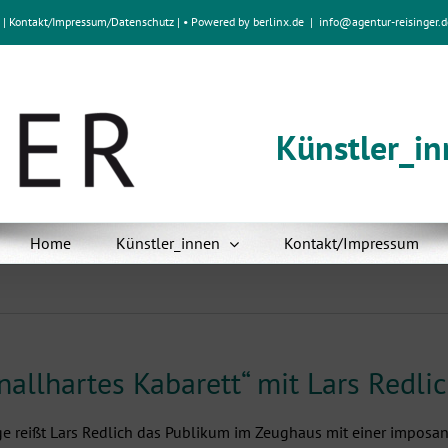
e
|
Kontakt/Impressum
/
Datenschutz
| • Powered by
berlinx.de
|
info@agentur-reisinger.d
Künstler_i
Home
Künstler_innen
Kontakt/Impressum
nallhartes Kabarett“ mit Lars Redl
e reißt Lars Redlich das Publikum im Zeughaus mit einer imposa